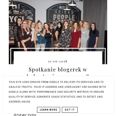
11/06/2018
Spotkanie blogerek w
Lubartowie - 27.10.2018
THIS SITE USES COOKIES FROM GOOGLE TO DELIVER ITS SERVICES AND TO
Od spotkania blogerek w Lubartowie
ANALYZE TRAFFIC. YOUR IP ADDRESS AND USER-AGENT ARE SHARED WITH
GOOGLE ALONG WITH PERFORMANCE AND SECURITY METRICS TO ENSURE
minęły już prawie dwa tygodnie, a więc
QUALITY OF SERVICE, GENERATE USAGE STATISTICS, AND TO DETECT AND
najwyższy czas podzielić się z Wami moją
ADDRESS ABUSE.
relacją! Było naprawdę super. Cieszę się,
że kolejny raz mogłam zobaczyć
LEARN MORE
GOT IT
dziewczyny...