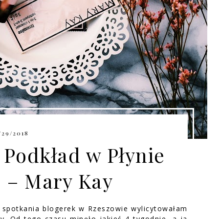
/29/2018
 Podkład w Płynie
 – Mary Kay
 spotkania blogerek w Rzeszowie wylicytowałam
. Od tego czasu minęło jakieś 4 tygodnie, a ja