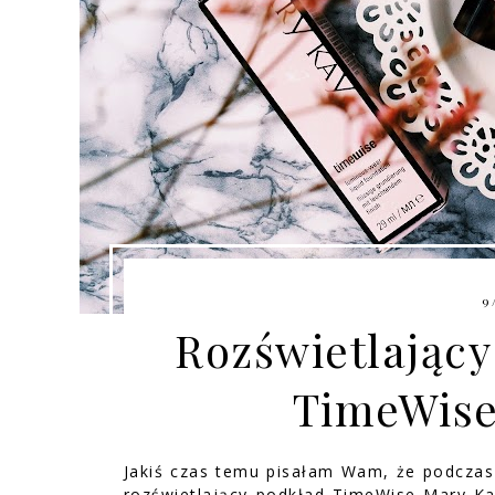
9
Rozświetlający
TimeWise
Jakiś czas temu pisałam Wam, że podczas
rozświetlający podkład TimeWise Mary Kay