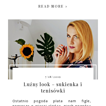
READ MORE »
7/18/2019
Luźny look – sukienka i
tenisówki
Ostatnio pogoda płata nam figle,
poproszę o więcej słońca, niech powrócą