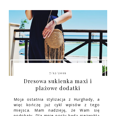
7/12/2019
Dresowa sukienka maxi i
plażowe dodatki
Moja ostatnia stylizacja z Hurghady, a
więc kończę już cykl wpisów z tego
miejsca. Mam nadzieję, że Wam się
podobały. Dla mnie posty będą niezwykłą