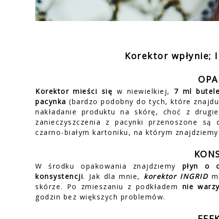
Korektor wpłynie; I
OPA
Korektor mieści się
w niewielkiej,
7 ml butel
pacynka
(bardzo podobny do tych, które znajdu
nakładanie produktu na skórę, choć z drugie
zanieczyszczenia z pacynki przenoszone są 
czarno-białym kartoniku, na którym znajdziemy
KONS
W środku opakowania znajdziemy
płyn o 
konsystencji
. Jak dla mnie,
korektor INGRID
ma
skórze. Po zmieszaniu z podkładem
nie warzy
godzin bez większych problemów.
EFE