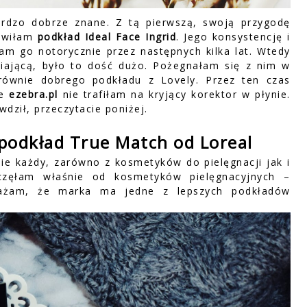
rdzo dobrze znane. Z tą pierwszą, swoją przygodę
mówiłam
podkład Ideal Face Ingrid
. Jego konsystencję i
m go notorycznie przez następnych kilka lat. Wtedy
biającą, było to dość dużo. Pożegnałam się z nim w
równie dobrego podkładu z Lovely. Przez ten czas
ie
ezebra.pl
nie trafiłam na kryjący korektor w płynie.
dził, przeczytacie poniżej.
i podkład True Match od Loreal
ie każdy, zarówno z kosmetyków do pielęgnacji jak i
częłam właśnie od kosmetyków pielęgnacyjnych –
ażam, że marka ma jedne z lepszych podkładów