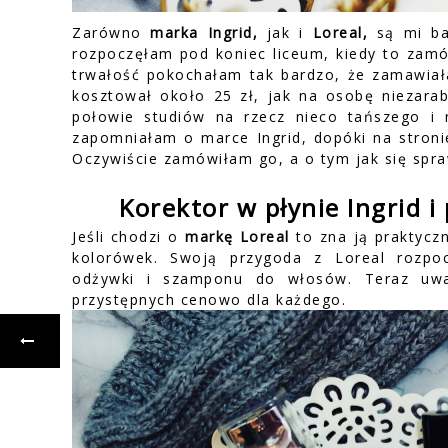
Zarówno
marka Ingrid,
jak i
Loreal,
są mi ba
rozpoczęłam pod koniec liceum, kiedy to za
trwałość pokochałam tak bardzo, że zamawiała
kosztował około 25 zł, jak na osobę niezara
połowie studiów na rzecz nieco tańszego i 
zapomniałam o marce Ingrid, dopóki na stron
Oczywiście zamówiłam go, a o tym jak się spraw
Korektor w płynie Ingrid 
Jeśli chodzi o
markę Loreal
to zna ją praktyczn
kolorówek. Swoją przygoda z
Loreal rozpo
odżywki i szamponu do włosów. Teraz uw
przystępnych cenowo dla każdego.