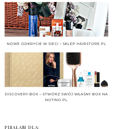
NOWE ODKRYCIE W SIECI – SKLEP HAIRSTORE.PL
DISCOVERY BOX – STWÓRZ SWÓJ WŁASNY BOX NA
NOTINO.PL
PISAŁAM DLA: