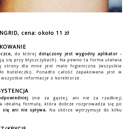
NGRID, cena: około 11 zł
KOWANIE
eczce,
do której
dołączony jest wygodny aplikator -
ją się przy błyszczykach). Na pewno ta forma ułatwia
j strony dla mnie jest mało higieniczna (wszystkie
do buteleczki). Ponadto całość zapakowana jest w
 wszystkie informacje o korektorze.
YSTENCJA
odpowiedniej
(nie za gęstej, ani nie za rzadkiej)
 idealną formułę, która dobrze rozprowadza się po
 się ani nie spływa.
Na skórze wytrzymuje do kilku
KT/KRYCIE