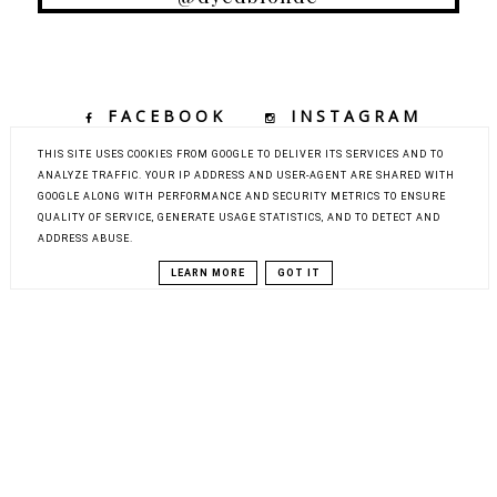
FACEBOOK
INSTAGRAM
TIKTOK
YOUTUBE
THIS SITE USES COOKIES FROM GOOGLE TO DELIVER ITS SERVICES AND TO
ANALYZE TRAFFIC. YOUR IP ADDRESS AND USER-AGENT ARE SHARED WITH
GOOGLE ALONG WITH PERFORMANCE AND SECURITY METRICS TO ENSURE
QUALITY OF SERVICE, GENERATE USAGE STATISTICS, AND TO DETECT AND
COPYRIGHT ©
DYED BLONDE | KOBIECY BLOG KOSMETYCZNY Z
ADDRESS ABUSE.
ELEMENTAMI MODY, URODY I PODRÓŻY
BLOG DESIGN:
KAROGRAFIA.PL
LEARN MORE
GOT IT