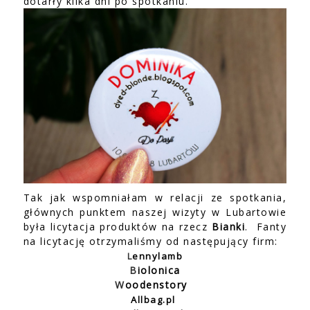
dotarły kilka dni po spotkaniu.
Tak jak wspomniałam w relacji ze spotkania,
głównych punktem naszej wizyty w Lubartowie
była licytacja produktów na rzecz
Bianki
. Fanty
na licytację otrzymaliśmy od następujący firm:
L
ennylamb
B
iolonica
W
oodenstory
Allbag.pl