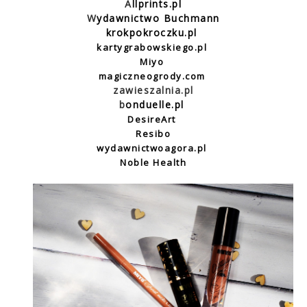
A
llprints.pl
W
ydawnictwo Buchmann
krokpokroczku.pl
kartygrabowskiego.pl
Miyo
magiczneogrody.com
zawieszalnia.pl
b
onduelle.pl
DesireArt
Resibo
wydawnictwoagora.pl
Noble Health