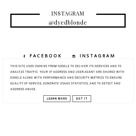
INSTAGRAM
@dyedblonde
FACEBOOK
INSTAGRAM
TIKTOK
YOUTUBE
THIS SITE USES COOKIES FROM GOOGLE TO DELIVER ITS SERVICES AND TO
ANALYZE TRAFFIC. YOUR IP ADDRESS AND USER-AGENT ARE SHARED WITH
GOOGLE ALONG WITH PERFORMANCE AND SECURITY METRICS TO ENSURE
QUALITY OF SERVICE, GENERATE USAGE STATISTICS, AND TO DETECT AND
COPYRIGHT ©
DYED BLONDE | KOBIECY BLOG KOSMETYCZNY Z
ADDRESS ABUSE.
ELEMENTAMI MODY, URODY I PODRÓŻY
BLOG DESIGN:
KAROGRAFIA.PL
LEARN MORE
GOT IT