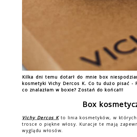
Kilka dni temu dotarł do mnie box niespodzi
kosmetyki Vichy Dercos K. Co tu dużo pisać - 
co znalazłam w boxie? Zostań do końca!!!
Box kosmetycz
Vichy Dercos K
to linia kosmetyków, w któryc
trosce o piękne włosy. Kuracje te mają zapew
wyglądu włosów.