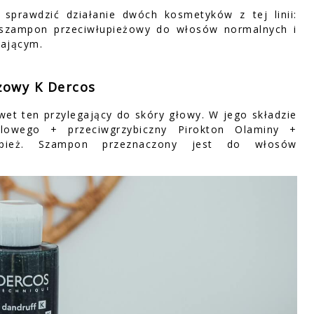
prawdzić działanie dwóch kosmetyków z tej linii:
 szampon przeciwłupieżowy do włosów normalnych i
iającym.
żowy K Dercos
wet ten przylegający do skóry głowy. W jego składzie
ylowego + przeciwgrzybiczny Pirokton Olaminy +
łupież. Szampon przeznaczony jest do włosów