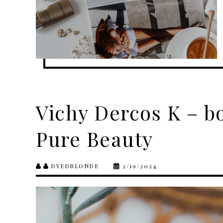
Vichy Dercos K – b
Pure Beauty
DYEDBLONDE
2/19/2024