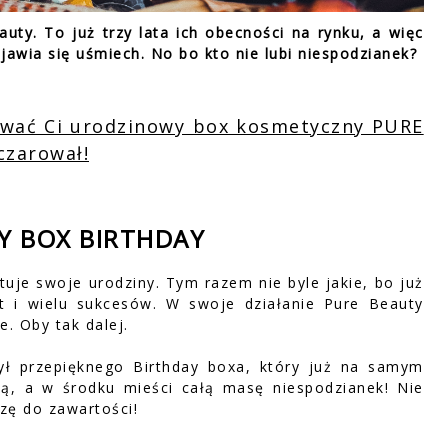
uty. To już trzy lata ich obecności na rynku, a więc
ojawia się uśmiech. No bo kto nie lubi niespodzianek?
ować Ci urodzinowy box kosmetyczny PURE
czarował!
Y BOX BIRTHDAY
uje swoje urodziny. Tym razem nie byle jakie, bo już
at i wielu sukcesów. W swoje działanie Pure Beauty
. Oby tak dalej.
zył przepięknego Birthday boxa, który już na samym
ną, a w środku mieści całą masę niespodzianek! Nie
zę do zawartości!