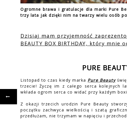
Ogromne brawa i gratulacje dla marki Pure Bea
trzy lata jak dzięki nim na twarzy wielu osób p
Dzisiaj mam przyjemność zaprezent
BEAUTY BOX BIRTHDAY, który mnie o
PURE BEAUT
Listopad to czas kiedy marka
Pure Beauty
święt
trzecie! Życzę im z całego serca kolejnych l
wkłada ogrom serca co widać przy każdym boxie
Z okazji trzecich urodzin Pure Beauty stwor
początku zachwyca wielkością i szatą graficz
przedłużam, nie trzymam w napięciu i przechod