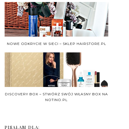
NOWE ODKRYCIE W SIECI – SKLEP HAIRSTORE.PL
DISCOVERY BOX – STWÓRZ SWÓJ WŁASNY BOX NA
NOTINO.PL
PISAŁAM DLA: