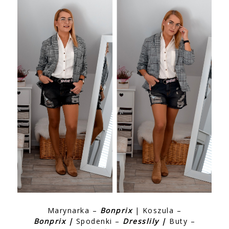
Marynarka –
Bonprix
| Koszula –
B
onprix
|
Spodenki –
Dresslily
|
Buty –