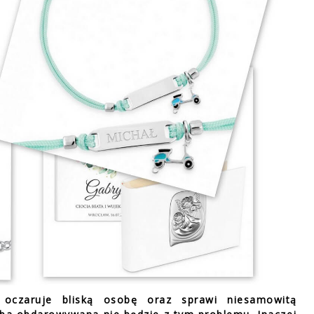
, oczaruje bliską osobę oraz sprawi niesamowitą