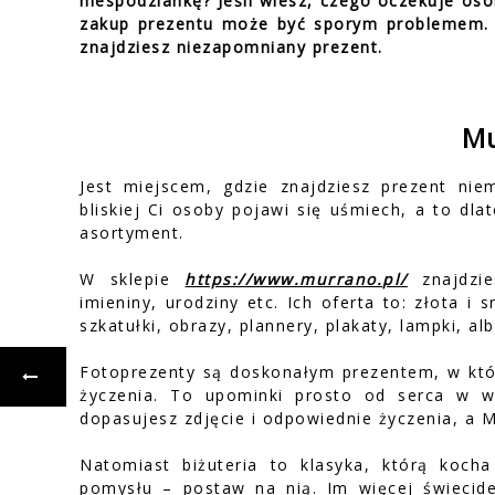
niespodziankę? Jeśli wiesz, czego oczekuje os
zakup prezentu może być sporym problemem. N
znajdziesz niezapomniany prezent.
M
Jest miejscem, gdzie znajdziesz prezent nie
bliskiej Ci osoby pojawi się uśmiech, a to dla
asortyment.
W sklepie
https://www.murrano.pl/
znajdzie
imieniny, urodziny etc. Ich oferta to: złota i 
szkatułki, obrazy, plannery, plakaty, lampki, al
Fotoprezenty są doskonałym prezentem, w któ
życzenia. To upominki prosto od serca w wy
dopasujesz zdjęcie i odpowiednie życzenia, a M
Natomiast biżuteria to klasyka, którą kocha
pomysłu – postaw na nią. Im więcej świecideł