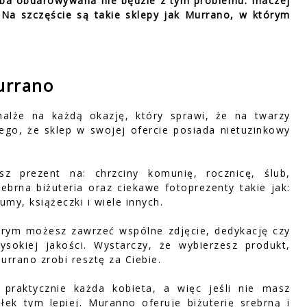
oba obdarowywana nie będzie z tym problemu. Inaczej
a szczęście są takie sklepy jak Murrano, w którym
urrano
malże na każdą okazję, który sprawi, że na twarzy
tego, że sklep w swojej ofercie posiada nietuzinkowy
sz prezent na: chrzciny komunię, rocznicę, ślub,
srebrna biżuteria oraz ciekawe fotoprezenty takie jak:
bumy, książeczki i wiele innych.
rym możesz zawrzeć wspólne zdjęcie, dedykację czy
sokiej jakości. Wystarczy, że wybierzesz produkt,
urrano zrobi resztę za Ciebie.
 praktycznie każda kobieta, a więc jeśli nie masz
ek tym lepiej. Muranno oferuje biżuterię srebrną i