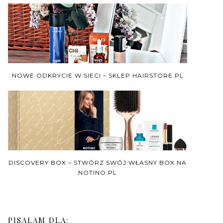
NOWE ODKRYCIE W SIECI – SKLEP HAIRSTORE.PL
DISCOVERY BOX – STWÓRZ SWÓJ WŁASNY BOX NA
NOTINO.PL
PISAŁAM DLA: