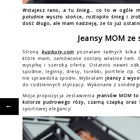
Wstajesz rano, a tu śnieg… co to w ogóle m
południe wyszło słońce, roztopiło śnieg i zr
dość długo, ale mam nadzieję, że to już ostatni
Jeansy MOM ze 
Stronę
kupbuty.com
poznałam ładnych kilka 
które mam, zamówione zostały właśnie tam. Ce
wysyłkę i szeroką ofertę. Ostatnio nawet od
spodnie, leginsy, dresy, torebki, portfele itp
nie sprawdziła spodni. Wybrałam
jeansy z wys
do codziennych stylizacji. Wykonane z solidneg
Moja propozycja zestawienia
jeansów MOM to p
kolorze pudrowego róży, czarną czapką oraz
sportowej elegancji.