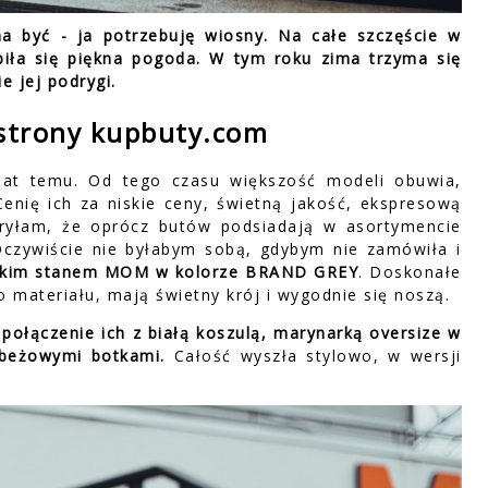
a być - ja potrzebuję wiosny. Na całe szczęście w
obiła się piękna pogoda. W tym roku zima trzyma się
e jej podrygi.
strony kupbuty.com
lat temu. Od tego czasu większość modeli obuwia,
nię ich za niskie ceny, świetną jakość, ekspresową
kryłam, że oprócz butów podsiadają w asortymencie
. Oczywiście nie byłabym sobą, gdybym nie zamówiła i
okim stanem MOM w kolorze BRAND GREY
. Doskonałe
o materiału, mają świetny krój i wygodnie się noszą.
ołączenie ich z białą koszulą, marynarką oversize w
 beżowymi botkami.
Całość wyszła stylowo, w wersji