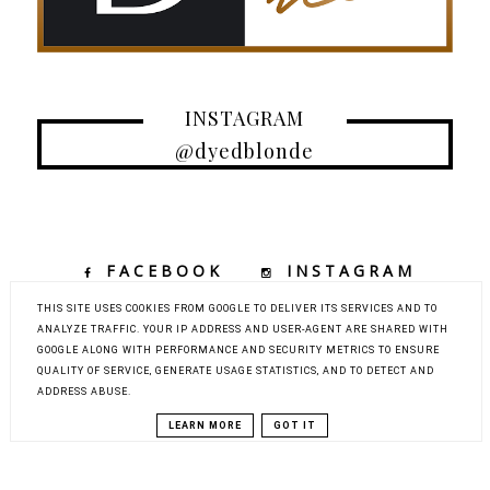
INSTAGRAM
@dyedblonde
FACEBOOK
INSTAGRAM
TIKTOK
YOUTUBE
THIS SITE USES COOKIES FROM GOOGLE TO DELIVER ITS SERVICES AND TO
ANALYZE TRAFFIC. YOUR IP ADDRESS AND USER-AGENT ARE SHARED WITH
GOOGLE ALONG WITH PERFORMANCE AND SECURITY METRICS TO ENSURE
QUALITY OF SERVICE, GENERATE USAGE STATISTICS, AND TO DETECT AND
COPYRIGHT ©
DYED BLONDE | KOBIECY BLOG KOSMETYCZNY Z
ADDRESS ABUSE.
ELEMENTAMI MODY, URODY I PODRÓŻY
BLOG DESIGN:
KAROGRAFIA.PL
LEARN MORE
GOT IT