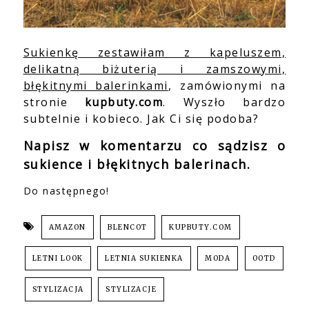
Sukienkę zestawiłam z kapeluszem,
delikatną biżuterią i zamszowymi,
błękitnymi balerinkami
, zamówionymi na
stronie
kupbuty.com
. Wyszło bardzo
subtelnie i kobieco. Jak Ci się podoba?
Napisz w komentarzu co sądzisz o
sukience i błękitnych balerinach.
Do następnego!
AMAZON
BLENCOT
KUPBUTY.COM
LETNI LOOK
LETNIA SUKIENKA
MODA
OOTD
STYLIZACJA
STYLIZACJE