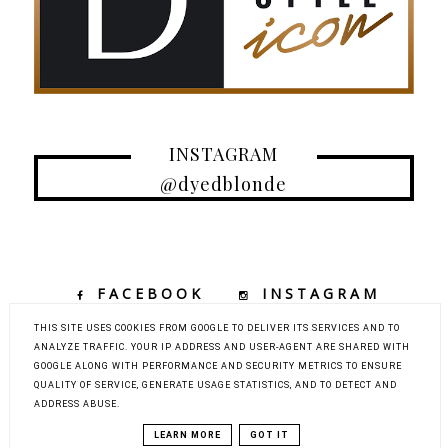
INSTAGRAM
@dyedblonde
FACEBOOK
INSTAGRAM
TIKTOK
YOUTUBE
THIS SITE USES COOKIES FROM GOOGLE TO DELIVER ITS SERVICES AND TO
ANALYZE TRAFFIC. YOUR IP ADDRESS AND USER-AGENT ARE SHARED WITH
GOOGLE ALONG WITH PERFORMANCE AND SECURITY METRICS TO ENSURE
QUALITY OF SERVICE, GENERATE USAGE STATISTICS, AND TO DETECT AND
COPYRIGHT ©
DYED BLONDE | KOBIECY BLOG KOSMETYCZNY Z
ADDRESS ABUSE.
ELEMENTAMI MODY, URODY I PODRÓŻY
BLOG DESIGN:
KAROGRAFIA.PL
LEARN MORE
GOT IT