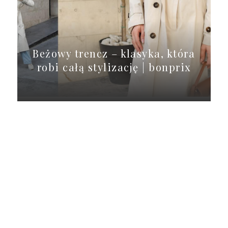
Beżowy trencz – klasyka, która
robi całą stylizację | bonprix