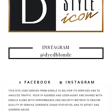
INSTAGRAM
@dyedblonde
FACEBOOK
INSTAGRAM
TIKTOK
YOUTUBE
THIS SITE USES COOKIES FROM GOOGLE TO DELIVER ITS SERVICES AND TO
ANALYZE TRAFFIC. YOUR IP ADDRESS AND USER-AGENT ARE SHARED WITH
GOOGLE ALONG WITH PERFORMANCE AND SECURITY METRICS TO ENSURE
QUALITY OF SERVICE, GENERATE USAGE STATISTICS, AND TO DETECT AND
COPYRIGHT ©
DYED BLONDE | KOBIECY BLOG KOSMETYCZNY Z
ADDRESS ABUSE.
ELEMENTAMI MODY, URODY I PODRÓŻY