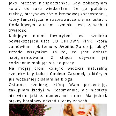
jako prezent niespodzianka. Gdy zobaczyłam
kolor, od razu wiedziałam, że go polubię.
Piękny, nietypowy róż o kremowej konsystencji,
który fantastycznie rozprowadza się na ustach.
Dodatkowym atutem szminki jest zapach i
trwałość.
Kolejnym moim faworytem jest szminka
powiększająca usta 3D UPTOWN PINK, którą
zamówiłam rok temu w
Avonie
. Za co ją lubię?
Przede wszystkim za to, że jest dobrze
napigmentowana. Z chęcią używam jej
codziennie malując się do pracy.
Na mojej dłoni kolejno widzicie naturalną
szminkę
Lily Lolo
i
Couleur Caramel,
o których
już wcześniej pisałam na blogu.
Ostatnią szminkę, którą Wam prezentuję,
zakupiłam kiedyś w Rossmannie, ale niestety
nie wiem jaki to numer, ani firma. Ma jednak
piękny koralowy odcień i ładny zapach.