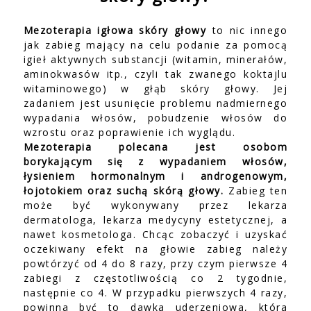
Mezoterapia igłowa skóry głowy
to nic innego
jak zabieg mający na celu podanie za pomocą
igieł aktywnych substancji (witamin, minerałów,
aminokwasów itp., czyli tak zwanego koktajlu
witaminowego) w głąb skóry głowy. Jej
zadaniem jest usunięcie problemu nadmiernego
wypadania włosów, pobudzenie włosów do
wzrostu oraz poprawienie ich wyglądu.
Mezoterapia polecana jest osobom
borykającym się z wypadaniem włosów,
łysieniem hormonalnym i androgenowym,
łojotokiem oraz suchą skórą głowy.
Zabieg ten
może być wykonywany przez lekarza
dermatologa, lekarza medycyny estetycznej, a
nawet kosmetologa. Chcąc zobaczyć i uzyskać
oczekiwany efekt na głowie zabieg należy
powtórzyć od 4 do 8 razy, przy czym pierwsze 4
zabiegi z częstotliwością co 2 tygodnie,
następnie co 4. W przypadku pierwszych 4 razy,
powinna być to dawka uderzeniowa, która