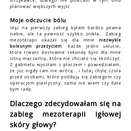
strzykawce, dlatego nie polecam w tym dniu
planować większych wyjść.
Moje odczucie bólu
Idąc na pierwszy zabieg byłam bardzo pewna
siebie, ale ta pewność szybko znikła… Zabieg
mezoterapii okazał się dla mnie
niezwykle
bolesnym przeżyciem
. Każde jedno ukłucie,
które trwało dosłownie sekundę było dla mnie
istną męczarnią, która nie chciało się skończyć.
Z gabinetu wyszłam z płaczem i powiedziałam,
że już nigdy tam nie wrócę… i tutaj chylę czoła
przed osobami, które poddają się zabiegom czy
operacjom plastyczny, sama nie wiem czy dała
bym radę.
Dlaczego zdecydowałam się na
zabieg mezoterapii igłowej
skóry głowy?