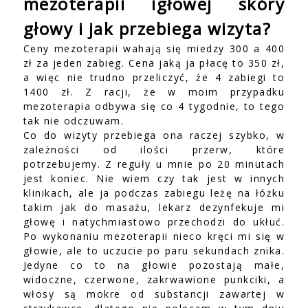
mezoterapii igłowej skóry
głowy i jak przebiega wizyta?
Ceny mezoterapii wahają się miedzy 300 a 400
zł za jeden zabieg. Cena jaką ja płacę to 350 zł,
a więc nie trudno przeliczyć, że 4 zabiegi to
1400 zł. Z racji, że w moim przypadku
mezoterapia odbywa się co 4 tygodnie, to tego
tak nie odczuwam.
Co do wizyty przebiega ona raczej szybko, w
zależności od ilości przerw, które
potrzebujemy. Z reguły u mnie po 20 minutach
jest koniec. Nie wiem czy tak jest w innych
klinikach, ale ja podczas zabiegu leżę na łóżku
takim jak do masażu, lekarz dezynfekuje mi
głowę i natychmiastowo przechodzi do ukłuć.
Po wykonaniu mezoterapii nieco kręci mi się w
głowie, ale to uczucie po paru sekundach znika.
Jedyne co to na głowie pozostają małe,
widoczne, czerwone, zakrwawione punkciki, a
włosy są mokre od substancji zawartej w