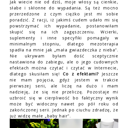
Jak wiecie nie od dziś, moje włosy są cienkie,
słabe i skłonne do wypadania. Są też mocno
przerzedzone z czym ciężko jest mi sobie
poradzić. Z racji, iż jakimś cudem udało mi się
powstrzymać ich wypadanie, postanowiłam
skupić się na ich zagęszczeniu. Wcierki,
suplementy i inne specyfiki pomagały w
minimalnym stopniu, dlatego mezoterapia
spadła na mnie jak „mała gwiazdeczka z nieba”.
Nie ukrywam byłam dość sceptycznie
nastawiona do zabiegu, ale o jego cudownych
efektach można czytać i czytać w Internecie,
dlatego skusiłam się!
Co z efektami?
Jeszcze
nie mam pojęcia, gdyż jestem w trakcie
pierwszej serii, ale liczę na dużo i mam
nadzieję, że się nie przeliczę. Pozostaje mi
uzbroić się w cierpliwość bo faktyczny wynik
może być widoczny nawet po pół roku od
zakończonej serii. Jednak po ciuchu zdradzę, że
już widzę małe „baby hair”.