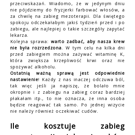
przeciwskazań. Wiadomo, że w jedynym dniu
nie pójdziemy do fryzjerki farbować włosów, a
za chwilę na zabieg mezoterapii. Dla świętego
spokoju odczekałabym jakiś tydzień przed i po
zabiegu, ale najlepiej o takie szczegóły zapytać
lekarza.
Kolejna sprawa:
warto zadbać, aby nasza krew
nie była rozrzedzona
. W tym celu na kilka dni
przed zabiegiem można zażywać witaminę K,
która zwiększa krzepliwość krwi oraz nie
spożywać alkoholu.
Ostatnią ważną sprawą jest odpowiednie
nastawienie
! Każdy z nas inaczej odczuwa ból,
tak więc jeśli ja napiszę, że bolało mnie
okropnie i z zabiegu na zabieg coraz bardziej
płakałam itp., to nie oznacza, że inna osoba
będzie reagować tak samo. Po jednej wizycie
nie należy również oczekiwać cudów.
Ile kosztuje zabieg