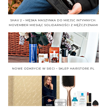
SHAV 2 – MĘSKA MASZYNKA DO MIEJSC INTYMNYCH.
MOVEMBER MIESIĄC SOLIDARNOŚCI Z MĘŻCZYZNAMI
NOWE ODKRYCIE W SIECI – SKLEP HAIRSTORE.PL