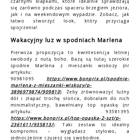
czarnymi klapkami, które idealnie sprawdzają
się zarówno podczas spaceru brzegiem jeziora,
jak i na weekendowym wypadzie. Zobacz, jak
łatwo stworzyć look, który przyciąga
spojrzenia!
Wakacyjny luz w spodniach Marlena
Pierwsza propozycja to kwintesencja letniej
swobody z nutą boho. Bazą są tutaj szerokie
spodnie Marlena z mieszanki wiskozy (nr
artykułu:
90981095
https://www.bonprix.pl/spodnie-
marlena-z-mieszanki-wiskozy/p-
3896979874/909810
). Żeby zrównoważyć luźny
dół i złapać trochę słońca, dobrałam do nich
minimalistyczny, bawełniany top opaskę (nr
artykułu: 93581395
https://www.bonprix.pl/top-opaska-2-szt/p-
2361611/935813/
). Taki zestaw to idealny
kompromis – wyglądasz stylowo, a
jednocześnie czujesz się swobodnie.