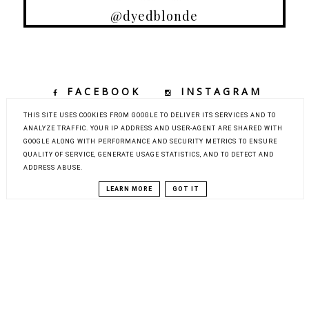
@dyedblonde
FACEBOOK
INSTAGRAM
TIKTOK
YOUTUBE
THIS SITE USES COOKIES FROM GOOGLE TO DELIVER ITS SERVICES AND TO
ANALYZE TRAFFIC. YOUR IP ADDRESS AND USER-AGENT ARE SHARED WITH
GOOGLE ALONG WITH PERFORMANCE AND SECURITY METRICS TO ENSURE
QUALITY OF SERVICE, GENERATE USAGE STATISTICS, AND TO DETECT AND
COPYRIGHT ©
DYED BLONDE | KOBIECY BLOG KOSMETYCZNY Z
ADDRESS ABUSE.
ELEMENTAMI MODY, URODY I PODRÓŻY
BLOG DESIGN:
KAROGRAFIA.PL
LEARN MORE
GOT IT