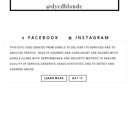
@dyedblonde
FACEBOOK
INSTAGRAM
TIKTOK
YOUTUBE
THIS SITE USES COOKIES FROM GOOGLE TO DELIVER ITS SERVICES AND TO
ANALYZE TRAFFIC. YOUR IP ADDRESS AND USER-AGENT ARE SHARED WITH
GOOGLE ALONG WITH PERFORMANCE AND SECURITY METRICS TO ENSURE
QUALITY OF SERVICE, GENERATE USAGE STATISTICS, AND TO DETECT AND
COPYRIGHT ©
DYED BLONDE | KOBIECY BLOG KOSMETYCZNY Z
ADDRESS ABUSE.
ELEMENTAMI MODY, URODY I PODRÓŻY
BLOG DESIGN:
KAROGRAFIA.PL
LEARN MORE
GOT IT