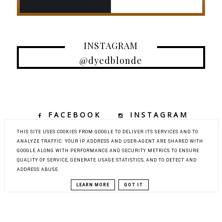
INSTAGRAM
@dyedblonde
FACEBOOK
INSTAGRAM
TIKTOK
YOUTUBE
THIS SITE USES COOKIES FROM GOOGLE TO DELIVER ITS SERVICES AND TO
ANALYZE TRAFFIC. YOUR IP ADDRESS AND USER-AGENT ARE SHARED WITH
GOOGLE ALONG WITH PERFORMANCE AND SECURITY METRICS TO ENSURE
QUALITY OF SERVICE, GENERATE USAGE STATISTICS, AND TO DETECT AND
COPYRIGHT ©
DYED BLONDE | KOBIECY BLOG KOSMETYCZNY Z
ADDRESS ABUSE.
ELEMENTAMI MODY, URODY I PODRÓŻY
BLOG DESIGN:
KAROGRAFIA.PL
LEARN MORE
GOT IT