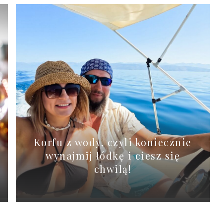
Korfu z wody, czyli koniecznie
wynajmij łódkę i ciesz się
chwilą!