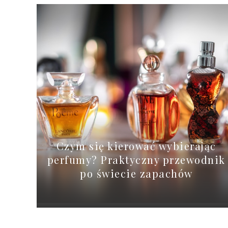
Czym się kierować wybierając
perfumy? Praktyczny przewodnik
po świecie zapachów