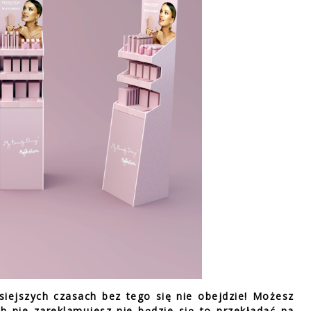
siejszych czasach bez tego się nie obejdzie! Możesz
ch nie zareklamujesz nie będzie się to przekładać na