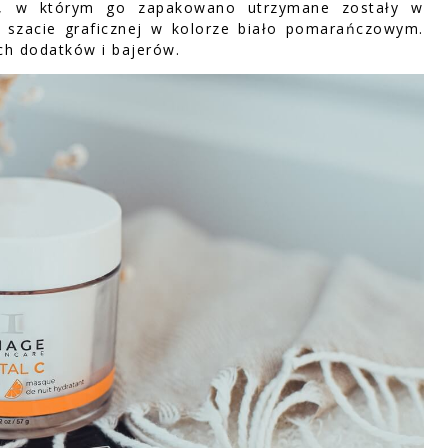
nik, w którym go zapakowano utrzymane zostały w
ki szacie graficznej w kolorze biało pomarańczowym.
ych dodatków i bajerów.