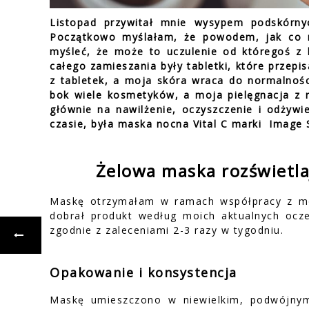
Listopad przywitał mnie wysypem podskórny
Początkowo myślałam, że powodem, jak co ro
myśleć, że może to uczulenie od któregoś z 
całego zamieszania były tabletki, które przep
z tabletek, a moja skóra wraca do normalnośc
bok wiele kosmetyków, a moja pielęgnacja z r
głównie na nawilżenie, oczyszczenie i odżyw
czasie, była maska nocna Vital C marki Image S
Żelowa maska rozświetlaj
Maskę otrzymałam w ramach współpracy z m
dobrał produkt według moich aktualnych ocze
zgodnie z zaleceniami 2-3 razy w tygodniu.
Opakowanie i konsystencja
Maskę umieszczono w niewielkim, podwójnym