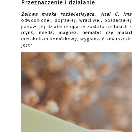
Przeznaczenie i działanie
Żelowa maska rozświetlająca, Vital C, Im
odwodnionej, dojrzałej, wrażliwej, poszarzałe
panów. Jej działanie oparte zostało na takich 
(cynk, miedź, magnez, hematyt czy malach
metabolizm komórkowy, wygładzać zmarszczki, n
jest?