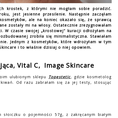
ch krostek, z którymi nie mogłam sobie poradzić.
ku, jest jesienne przesilenie. Następnie zaczęłam
kosmetyków, ale na koniec okazało się, że sprawcą
isane zostały mi na włosy. Ostatecznie zrezygnowałam
i. W czasie swojej „krostowej” kuracji odłożyłam na
ozbudowanej zrobiła się minimalistyczna. Stawiałam
ienie. Jednym z kosmetyków, które wdrożyłam w tym
kincare i to właśnie dzisiaj o niej opowiem.
ąca, Vital C, Image Skincare
oim ulubionym sklepu
Topestetic
, gdzie kosmetolog
kiwań. Od razu zabrałam się za jej testy, stosując
 słoiczku o pojemności 57g, z zakręcanym białym