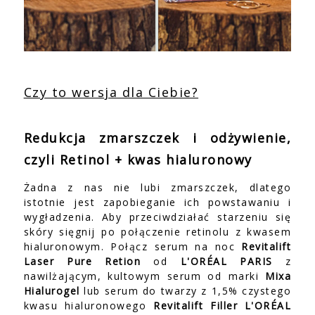
Czy to wersja dla Ciebie?
Redukcja zmarszczek i odżywienie,
czyli Retinol + kwas hialuronowy
Żadna z nas nie lubi zmarszczek, dlatego
istotnie jest zapobieganie ich powstawaniu i
wygładzenia. Aby przeciwdziałać starzeniu się
skóry sięgnij po połączenie retinolu z kwasem
hialuronowym. Połącz serum na noc
Revitalift
Laser Pure Retion
od
L'ORÉAL PARIS
z
nawilżającym, kultowym serum od marki
Mixa
Hialurogel
lub serum do twarzy z 1,5% czystego
kwasu hialuronowego
Revitalift Filler L'ORÉAL