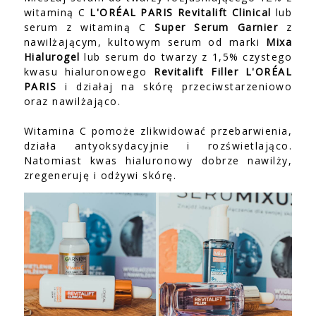
witaminą C
L'ORÉAL PARIS Revitalift Clinical
lub
serum z witaminą C
Super Serum Garnier
z
nawilżającym, kultowym serum od marki
Mixa
Hialurogel
lub serum do twarzy z 1,5% czystego
kwasu hialuronowego
Revitalift Filler L'ORÉAL
PARIS
i działaj na skórę przeciwstarzeniowo
oraz nawilżająco.
Witamina C pomoże zlikwidować przebarwienia,
działa antyoksydacyjnie i rozświetlająco.
Natomiast kwas hialuronowy dobrze nawilży,
zregeneruję i odżywi skórę.