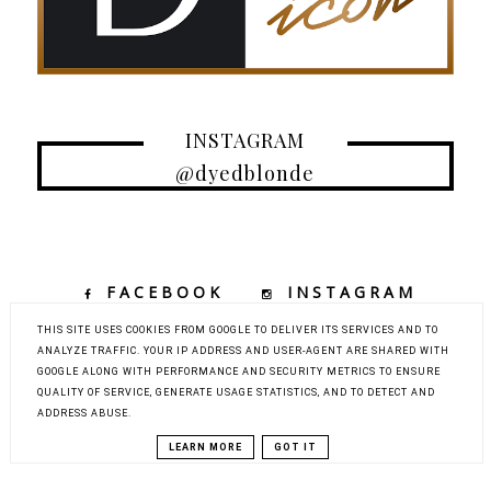
INSTAGRAM
@dyedblonde
FACEBOOK
INSTAGRAM
TIKTOK
YOUTUBE
THIS SITE USES COOKIES FROM GOOGLE TO DELIVER ITS SERVICES AND TO
ANALYZE TRAFFIC. YOUR IP ADDRESS AND USER-AGENT ARE SHARED WITH
GOOGLE ALONG WITH PERFORMANCE AND SECURITY METRICS TO ENSURE
QUALITY OF SERVICE, GENERATE USAGE STATISTICS, AND TO DETECT AND
COPYRIGHT ©
DYED BLONDE | KOBIECY BLOG KOSMETYCZNY Z
ADDRESS ABUSE.
ELEMENTAMI MODY, URODY I PODRÓŻY
BLOG DESIGN:
KAROGRAFIA.PL
LEARN MORE
GOT IT