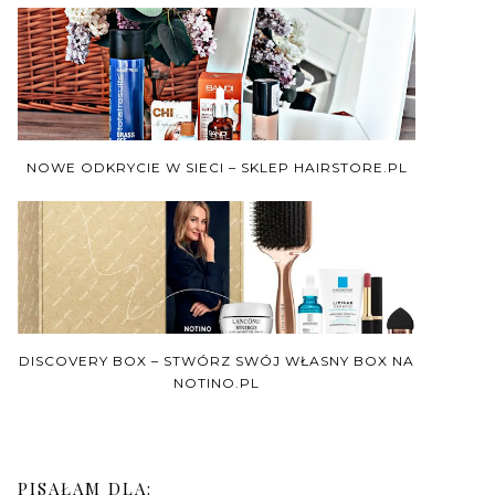
NOWE ODKRYCIE W SIECI – SKLEP HAIRSTORE.PL
DISCOVERY BOX – STWÓRZ SWÓJ WŁASNY BOX NA
NOTINO.PL
PISAŁAM DLA: