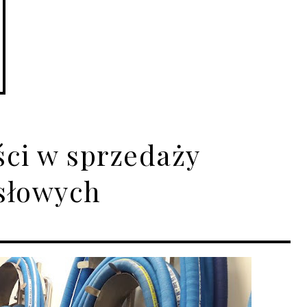
ści w sprzedaży
słowych