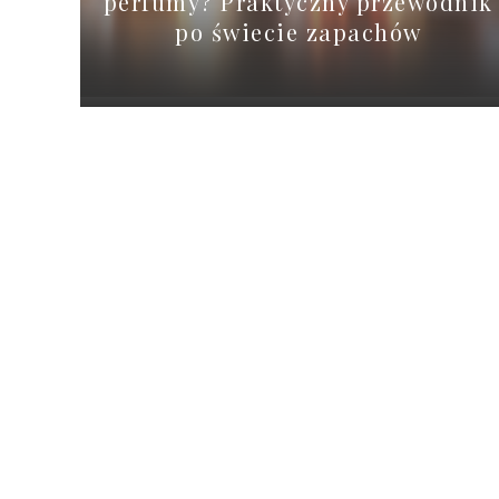
perfumy? Praktyczny przewodnik
po świecie zapachów