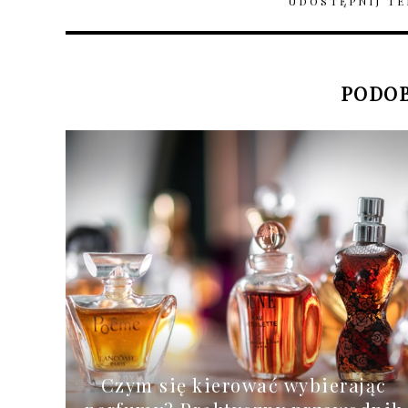
UDOSTĘPNIJ TE
PODOB
Czym się kierować wybierając