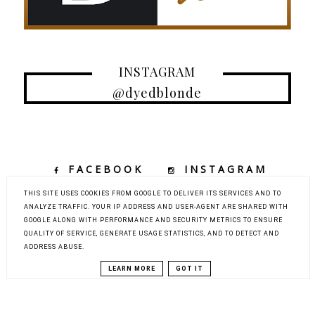
INSTAGRAM
@dyedblonde
FACEBOOK
INSTAGRAM
TIKTOK
YOUTUBE
THIS SITE USES COOKIES FROM GOOGLE TO DELIVER ITS SERVICES AND TO
ANALYZE TRAFFIC. YOUR IP ADDRESS AND USER-AGENT ARE SHARED WITH
GOOGLE ALONG WITH PERFORMANCE AND SECURITY METRICS TO ENSURE
QUALITY OF SERVICE, GENERATE USAGE STATISTICS, AND TO DETECT AND
COPYRIGHT ©
DYED BLONDE | KOBIECY BLOG KOSMETYCZNY Z
ADDRESS ABUSE.
ELEMENTAMI MODY, URODY I PODRÓŻY
BLOG DESIGN:
KAROGRAFIA.PL
LEARN MORE
GOT IT