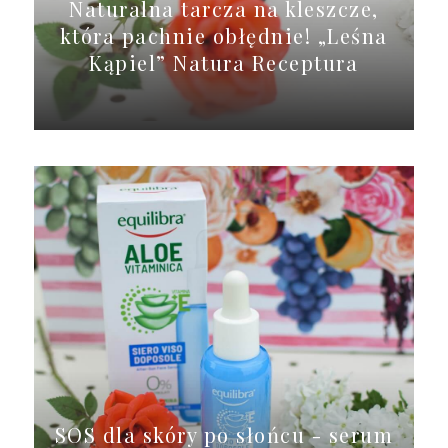
Naturalna tarcza na kleszcze,
która pachnie obłędnie! „Leśna
Kąpiel” Natura Receptura
SOS dla skóry po słońcu - serum