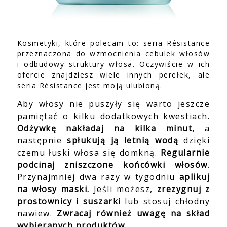
Kosmetyki, które polecam to: seria Résistance
przeznaczona do wzmocnienia cebulek włosów
i odbudowy struktury włosa. Oczywiście w ich
ofercie znajdziesz wiele innych perełek, ale
seria Résistance jest moją ulubioną.
Aby włosy nie puszyły się warto jeszcze
pamiętać o kilku dodatkowych kwestiach.
Odżywkę nakładaj na kilka minut,
a
następnie
spłukują ją letnią wodą
dzięki
czemu łuski włosa się domkną.
Regularnie
podcinaj zniszczone końcówki włosów
.
Przynajmniej dwa razy w tygodniu
aplikuj
na włosy maski.
Jeśli możesz,
zrezygnuj z
prostownicy i suszarki
lub stosuj chłodny
nawiew.
Zwracaj również uwagę na skład
wybieranych produktów.