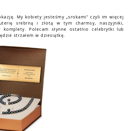
okazję. My kobiety jesteśmy „srokami” czyli im więcej
uterię srebrną i złotą w tym charmsy, naszyjniki,
czy komplety. Polecam słynne ostatnio celebrytki lub
ędzie strzałem w dziesiątkę.