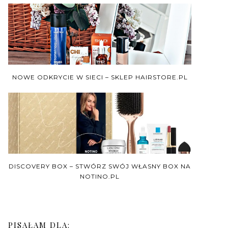
NOWE ODKRYCIE W SIECI – SKLEP HAIRSTORE.PL
DISCOVERY BOX – STWÓRZ SWÓJ WŁASNY BOX NA
NOTINO.PL
PISAŁAM DLA: