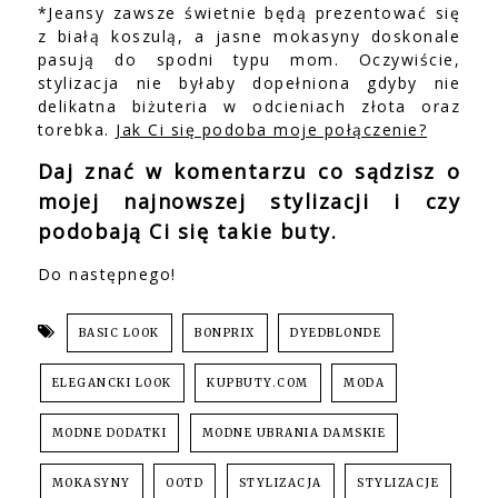
*Jeansy zawsze świetnie będą prezentować się
z białą koszulą, a jasne mokasyny doskonale
pasują do spodni typu mom. Oczywiście,
stylizacja nie byłaby dopełniona gdyby nie
delikatna biżuteria w odcieniach złota oraz
torebka.
Jak Ci się podoba moje połączenie?
Daj znać w komentarzu co sądzisz o
mojej najnowszej stylizacji i czy
podobają Ci się takie buty.
Do następnego!
BASIC LOOK
BONPRIX
DYEDBLONDE
ELEGANCKI LOOK
KUPBUTY.COM
MODA
MODNE DODATKI
MODNE UBRANIA DAMSKIE
MOKASYNY
OOTD
STYLIZACJA
STYLIZACJE