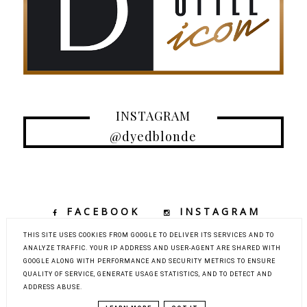
INSTAGRAM
@dyedblonde
FACEBOOK
INSTAGRAM
TIKTOK
YOUTUBE
THIS SITE USES COOKIES FROM GOOGLE TO DELIVER ITS SERVICES AND TO
ANALYZE TRAFFIC. YOUR IP ADDRESS AND USER-AGENT ARE SHARED WITH
GOOGLE ALONG WITH PERFORMANCE AND SECURITY METRICS TO ENSURE
QUALITY OF SERVICE, GENERATE USAGE STATISTICS, AND TO DETECT AND
COPYRIGHT ©
DYED BLONDE | KOBIECY BLOG KOSMETYCZNY Z
ADDRESS ABUSE.
ELEMENTAMI MODY, URODY I PODRÓŻY
BLOG DESIGN:
KAROGRAFIA.PL