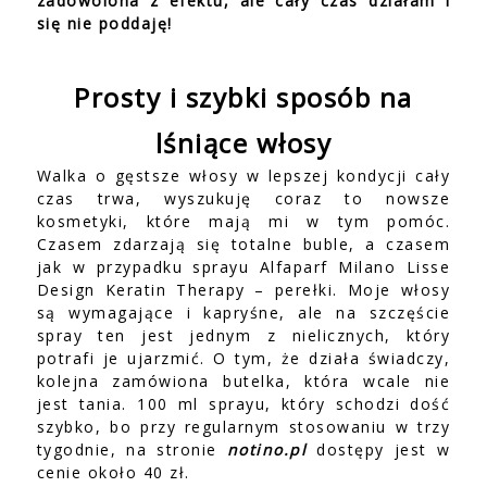
zadowolona z efektu, ale cały czas działam i
się nie poddaję!
Prosty i szybki sposób na
lśniące włosy
Walka o gęstsze włosy w lepszej kondycji cały
czas trwa, wyszukuję coraz to nowsze
kosmetyki, które mają mi w tym pomóc.
Czasem zdarzają się totalne buble, a czasem
jak w przypadku sprayu Alfaparf Milano Lisse
Design Keratin Therapy – perełki.
Moje włosy
są wymagające i kapryśne, ale na szczęście
spray ten jest jednym z nielicznych, który
potrafi je ujarzmić. O tym, że działa świadczy,
kolejna zamówiona butelka, która wcale nie
jest tania. 100 ml sprayu, który schodzi dość
szybko, bo przy regularnym stosowaniu w trzy
tygodnie, na stronie
notino.pl
dostępy jest w
cenie około 40 zł.