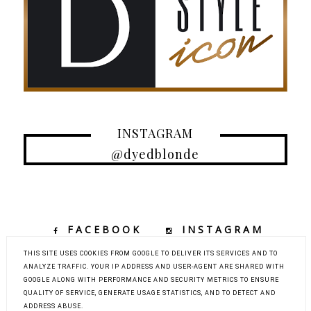
INSTAGRAM
@dyedblonde
FACEBOOK
INSTAGRAM
TIKTOK
YOUTUBE
THIS SITE USES COOKIES FROM GOOGLE TO DELIVER ITS SERVICES AND TO
ANALYZE TRAFFIC. YOUR IP ADDRESS AND USER-AGENT ARE SHARED WITH
GOOGLE ALONG WITH PERFORMANCE AND SECURITY METRICS TO ENSURE
QUALITY OF SERVICE, GENERATE USAGE STATISTICS, AND TO DETECT AND
COPYRIGHT ©
DYED BLONDE | KOBIECY BLOG KOSMETYCZNY Z
ADDRESS ABUSE.
ELEMENTAMI MODY, URODY I PODRÓŻY