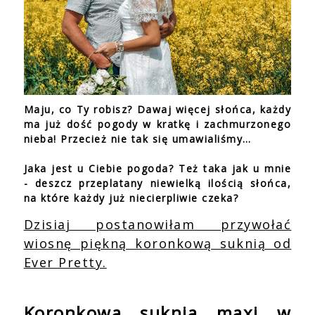
Maju, co Ty robisz? Dawaj więcej słońca, każdy
ma już dość pogody w kratkę i zachmurzonego
nieba! Przecież nie tak się umawialiśmy…
Jaka jest u Ciebie pogoda? Też taka jak u mnie
- deszcz przeplatany niewielką ilością słońca,
na które każdy już niecierpliwie czeka?
Dzisiaj postanowiłam przywołać
wiosnę piękną koronkową suknią od
Ever Pretty.
Koronkowa suknia maxi w