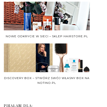
NOWE ODKRYCIE W SIECI – SKLEP HAIRSTORE.PL
DISCOVERY BOX – STWÓRZ SWÓJ WŁASNY BOX NA
NOTINO.PL
PISAŁAM DLA: