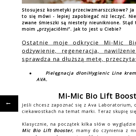
Stosujesz kosmetyki przeciwzmarszczkowe? Ja j
to się mówi - lepiej zapobiegać niż leczyć. N
zwane śmieszki są niestety nieuniknione. Stąd 
moim „przyjaciółmi”. Jak to jest u Ciebie?
Ostatnie moje odkrycie Mi-Mic Bi
odżywienie, regeneracja, nawilże
sprawdza na dłuższą metę, przeczyta
●
Pielęgnacja dłoniHygienic Line kre
AVA.
Mi-Mic Bio Lift Boos
Jeśli chcesz zapoznać się z Ava Laboratorium, 
ciekawostkach na temat marki. Teraz skupię się
Klasycznie, na początek kilka słów o wyglądz
Mic Bio Lift Booster
, mamy do czynienia z ni