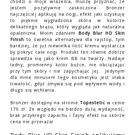
chodzi o moje wrażenia, muszę przyznać, że
jestem pozytywnie zaskoczona. Bronzer
najczęściej aplikuję na nogi, efekt jaki uzyskuję
to pięknie wygładzona skóra w kolorze
delikatnego brązu, który wygląda jak naturalna
opalenizna. Moim zdaniem
Body Blur HD Skin
Finish
to świetna alternatywa dla rajstop, tym
bardziej, że już niewielka ilość kremu wystarcza
by pokryć całe nogi. Produkt ten równie dobrze
sprawdza się jako krem BB na twarzy. Nadaje
ładny, promienny kolor buźce, nie obciążając
przy tym skóry i nie zapychając jej.
Jedynym
dla mnie minusem tego kosmetyku jest słaba
trwałość, gdyż zmywa się pod wpływem wody i
długo się wchłania.
Bronzer dostępny na stronie
Topestetic
w cenie
170 zł. Ze względu na bardzo dużą wydajność,
brak przykrego zapachu i fajny efekt na skórze
cena nie przeraża!
Body Blur HD Skin Finish aplikujemy