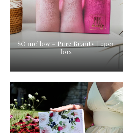
SO mellow – Pure Beauty | open
box