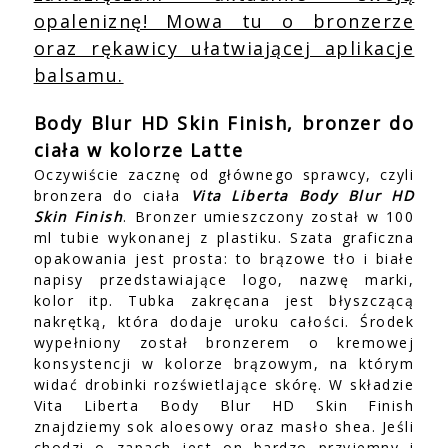
opaleniznę! Mowa tu o bronzerze
oraz rękawicy ułatwiającej aplikacje
balsamu.
Body Blur HD Skin Finish, bronzer do
ciała w kolorze Latte
Oczywiście zacznę od głównego sprawcy, czyli
bronzera do ciała
Vita Liberta Body Blur HD
Skin Finish
. Bronzer umieszczony został w 100
ml tubie wykonanej z plastiku. Szata graficzna
opakowania jest prosta: to brązowe tło i białe
napisy przedstawiające logo, nazwę marki,
kolor itp. Tubka zakręcana jest błyszczącą
nakrętką, która dodaje uroku całości. Środek
wypełniony został bronzerem o kremowej
konsystencji w kolorze brązowym, na którym
widać drobinki rozświetlające skórę. W składzie
Vita Liberta Body Blur HD Skin Finish
znajdziemy sok aloesowy oraz masło shea. Jeśli
chodzi o zapach jest on bardzo przyjemny i