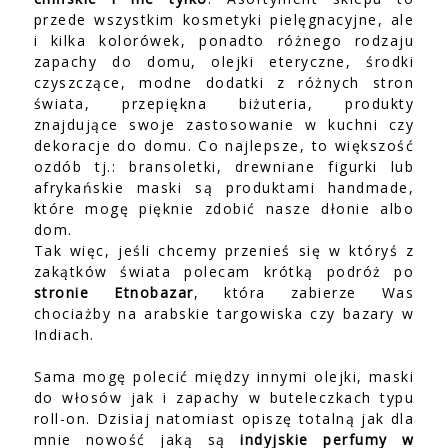
przede wszystkim kosmetyki pielęgnacyjne, ale
i kilka kolorówek, ponadto różnego rodzaju
zapachy do domu, olejki eteryczne, środki
czyszczące, modne dodatki z różnych stron
świata, przepiękna biżuteria, produkty
znajdujące swoje zastosowanie w kuchni czy
dekoracje do domu. Co najlepsze, to większość
ozdób tj.: bransoletki, drewniane figurki lub
afrykańskie maski są produktami handmade,
które mogę pięknie zdobić nasze dłonie albo
dom.
Tak więc, jeśli chcemy przenieś się w któryś z
zakątków świata polecam krótką podróż po
stronie Etnobazar
, która zabierze Was
chociażby na arabskie targowiska czy bazary w
Indiach.
Sama mogę polecić między innymi olejki, maski
do włosów jak i zapachy w buteleczkach typu
roll-on. Dzisiaj natomiast opiszę totalną jak dla
mnie nowość jaką są
indyjskie perfumy w