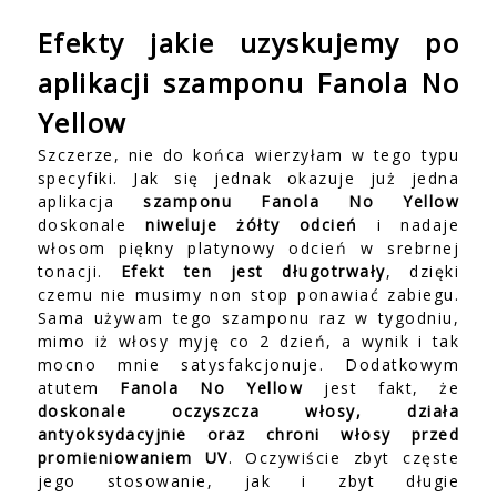
Efekty jakie uzyskujemy po
aplikacji szamponu Fanola No
Yellow
Szczerze, nie do końca wierzyłam w tego typu
specyfiki. Jak się jednak okazuje już jedna
aplikacja
szamponu Fanola No Yellow
doskonale
niweluje żółty odcień
i nadaje
włosom piękny platynowy odcień w srebrnej
tonacji.
Efekt ten jest długotrwały
, dzięki
czemu nie musimy non stop ponawiać zabiegu.
Sama używam tego szamponu raz w tygodniu,
mimo iż włosy myję co 2 dzień, a wynik i tak
mocno mnie satysfakcjonuje. Dodatkowym
atutem
Fanola No Yellow
jest fakt, że
doskonale oczyszcza włosy, działa
antyoksydacyjnie oraz chroni włosy przed
promieniowaniem UV
. Oczywiście zbyt częste
jego stosowanie, jak i zbyt długie