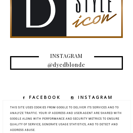
INSTAGRAM
@dyedblonde
FACEBOOK
INSTAGRAM
TIKTOK
YOUTUBE
THIS SITE USES COOKIES FROM GOOGLE TO DELIVER ITS SERVICES AND TO
ANALYZE TRAFFIC. YOUR IP ADDRESS AND USER-AGENT ARE SHARED WITH
GOOGLE ALONG WITH PERFORMANCE AND SECURITY METRICS TO ENSURE
QUALITY OF SERVICE, GENERATE USAGE STATISTICS, AND TO DETECT AND
COPYRIGHT ©
DYED BLONDE | KOBIECY BLOG KOSMETYCZNY Z
ADDRESS ABUSE.
ELEMENTAMI MODY, URODY I PODRÓŻY