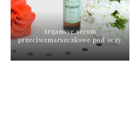
Arganove serum
przeciwzmarszczkowe pod oczy