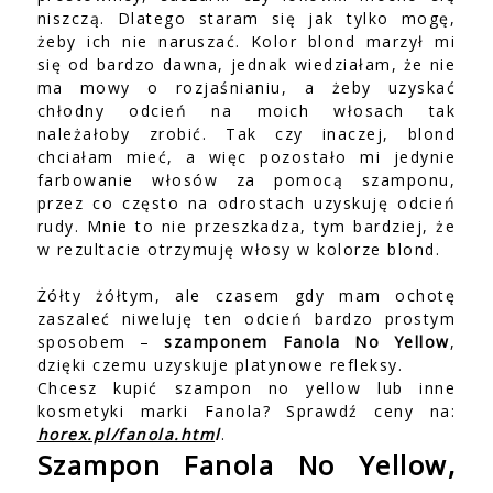
niszczą. Dlatego staram się jak tylko mogę,
żeby ich nie naruszać. Kolor blond marzył mi
się od bardzo dawna, jednak wiedziałam, że nie
ma mowy o rozjaśnianiu, a żeby uzyskać
chłodny odcień na moich włosach tak
należałoby zrobić. Tak czy inaczej, blond
chciałam mieć, a więc pozostało mi jedynie
farbowanie włosów za pomocą szamponu,
przez co często na odrostach uzyskuję odcień
rudy. Mnie to nie przeszkadza, tym bardziej, że
w rezultacie otrzymuję włosy w kolorze blond.
Żółty żółtym, ale czasem gdy mam ochotę
zaszaleć niweluję ten odcień bardzo prostym
sposobem –
szamponem Fanola No Yellow
,
dzięki czemu uzyskuje platynowe refleksy.
Chcesz kupić szampon no yellow lub inne
kosmetyki marki Fanola? Sprawdź ceny na:
horex.pl/fanola.htm
l
.
Szampon Fanola No Yellow,