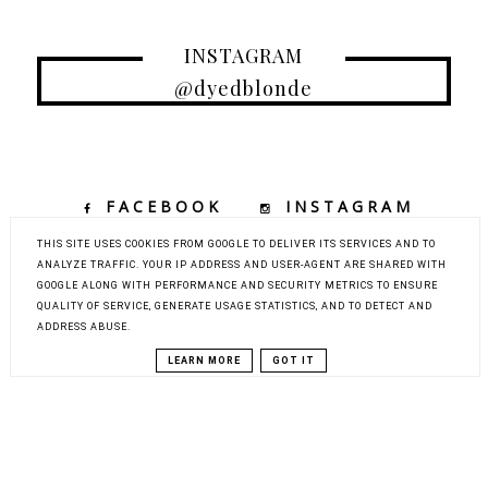
INSTAGRAM
@dyedblonde
FACEBOOK
INSTAGRAM
TIKTOK
YOUTUBE
THIS SITE USES COOKIES FROM GOOGLE TO DELIVER ITS SERVICES AND TO
ANALYZE TRAFFIC. YOUR IP ADDRESS AND USER-AGENT ARE SHARED WITH
GOOGLE ALONG WITH PERFORMANCE AND SECURITY METRICS TO ENSURE
QUALITY OF SERVICE, GENERATE USAGE STATISTICS, AND TO DETECT AND
COPYRIGHT ©
DYED BLONDE | KOBIECY BLOG KOSMETYCZNY Z
ADDRESS ABUSE.
ELEMENTAMI MODY, URODY I PODRÓŻY
BLOG DESIGN:
KAROGRAFIA.PL
LEARN MORE
GOT IT