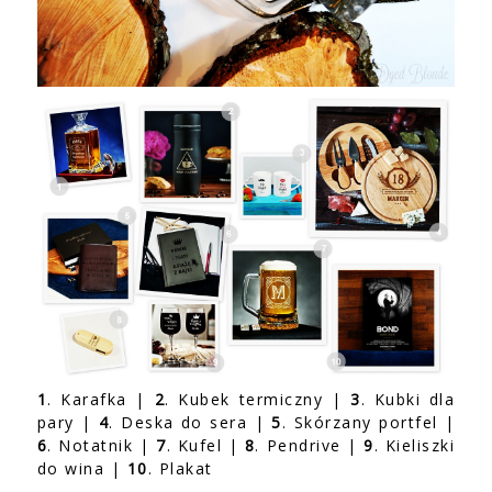
1
. Karafka |
2
. Kubek termiczny |
3
. Kubki dla
pary |
4
. Deska do sera |
5
. Skórzany portfel |
6
. Notatnik |
7
. Kufel |
8
. Pendrive |
9
. Kieliszki
do wina |
10
. Plakat