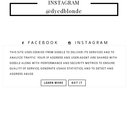
INSTAGRAM
@dyedblonde
FACEBOOK
INSTAGRAM
TIKTOK
YOUTUBE
THIS SITE USES COOKIES FROM GOOGLE TO DELIVER ITS SERVICES AND TO
ANALYZE TRAFFIC. YOUR IP ADDRESS AND USER-AGENT ARE SHARED WITH
GOOGLE ALONG WITH PERFORMANCE AND SECURITY METRICS TO ENSURE
QUALITY OF SERVICE, GENERATE USAGE STATISTICS, AND TO DETECT AND
COPYRIGHT ©
DYED BLONDE | KOBIECY BLOG KOSMETYCZNY Z
ADDRESS ABUSE.
ELEMENTAMI MODY, URODY I PODRÓŻY
BLOG DESIGN:
KAROGRAFIA.PL
LEARN MORE
GOT IT