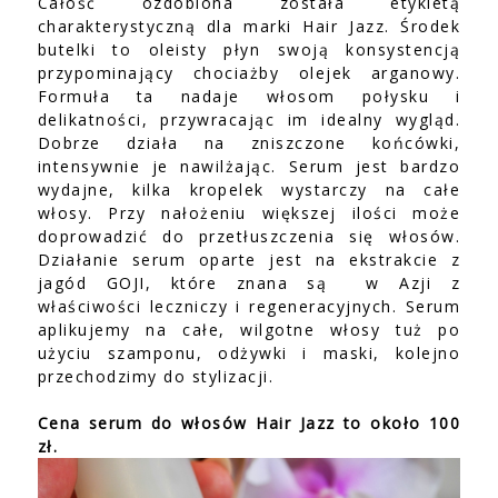
Całość ozdobiona została etykietą
charakterystyczną dla marki Hair Jazz. Środek
butelki to oleisty płyn swoją konsystencją
przypominający chociażby olejek arganowy.
Formuła ta nadaje włosom połysku i
delikatności, przywracając im idealny wygląd.
Dobrze działa na zniszczone końcówki,
intensywnie je nawilżając. Serum jest bardzo
wydajne, kilka kropelek wystarczy na całe
włosy. Przy nałożeniu większej ilości może
doprowadzić do przetłuszczenia się włosów.
Działanie serum oparte jest na ekstrakcie z
jagód GOJI, które znana są
w Azji z
właściwości leczniczy i regeneracyjnych. Serum
aplikujemy na całe, wilgotne włosy tuż po
użyciu szamponu, odżywki i maski, kolejno
przechodzimy do stylizacji.
Cena serum do włosów Hair Jazz to około 100
zł.