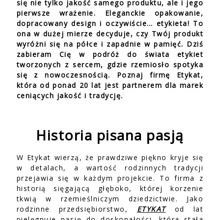
się nie tylko jakość samego produktu, ale i jego
pierwsze wrażenie. Eleganckie opakowanie,
dopracowany design i oczywiście… etykieta! To
ona w dużej mierze decyduje, czy Twój produkt
wyróżni się na półce i zapadnie w pamięć. Dziś
zabieram Cię w podróż do świata etykiet
tworzonych z sercem, gdzie rzemiosło spotyka
się z nowoczesnością. Poznaj firmę Etykat,
która od ponad 20 lat jest partnerem dla marek
ceniących jakość i tradycję.
Historia pisana pasją
W Etykat wierzą, że prawdziwe piękno kryje się
w detalach, a wartość rodzinnych tradycji
przejawia się w każdym projekcie. To firma z
historią sięgającą głęboko, której korzenie
tkwią w rzemieślniczym dziedzictwie. Jako
rodzinne przedsiębiorstwo,
ETYKAT
od lat
pielęgnuje pasję do doskonałości, która stała