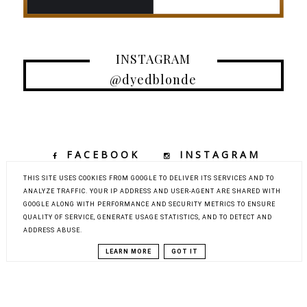
INSTAGRAM
@dyedblonde
FACEBOOK
INSTAGRAM
TIKTOK
YOUTUBE
THIS SITE USES COOKIES FROM GOOGLE TO DELIVER ITS SERVICES AND TO
ANALYZE TRAFFIC. YOUR IP ADDRESS AND USER-AGENT ARE SHARED WITH
GOOGLE ALONG WITH PERFORMANCE AND SECURITY METRICS TO ENSURE
QUALITY OF SERVICE, GENERATE USAGE STATISTICS, AND TO DETECT AND
COPYRIGHT ©
DYED BLONDE | KOBIECY BLOG KOSMETYCZNY Z
ADDRESS ABUSE.
ELEMENTAMI MODY, URODY I PODRÓŻY
BLOG DESIGN:
KAROGRAFIA.PL
LEARN MORE
GOT IT