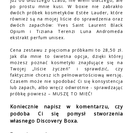
już od dłuższego czasu, nie wiem dlaczego, ale
po prostu mnie kusi. W boxie nie zabrakło
dwóch próbek kosmetyków Estée Lauder, które
również są na mojej liście do sprawdzenia oraz
dwóch zapachów: Yves Saint Laurent Black
Opium i Tiziana Terenzi Luna Andromeda
ekstrakt perfum unisex.
Cena zestawu z pięcioma próbkami to 28,50 zł.
Jak dla mnie to świetna opcja, dzięki której
możesz poznać kosmetyki znajdujące się na
Twojej „liście życzeń” i sprawdzić, czy
faktycznie chcesz ich pełnowartościową wersję.
Czasem może nie spodobać Ci się konsystencja
lub zapach, albo wręcz odwrotnie - sprawdzając
próbkę powiesz – MUSZĘ TO MIEĆ!
Koniecznie napisz w komentarzu, czy
podoba Ci się pomysł stworzenia
własnego Discovery Boxa.