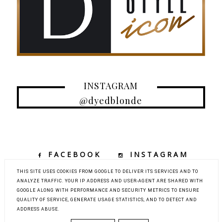
INSTAGRAM
@dyedblonde
FACEBOOK
INSTAGRAM
TIKTOK
YOUTUBE
THIS SITE USES COOKIES FROM GOOGLE TO DELIVER ITS SERVICES AND TO
ANALYZE TRAFFIC. YOUR IP ADDRESS AND USER-AGENT ARE SHARED WITH
GOOGLE ALONG WITH PERFORMANCE AND SECURITY METRICS TO ENSURE
QUALITY OF SERVICE, GENERATE USAGE STATISTICS, AND TO DETECT AND
COPYRIGHT ©
DYED BLONDE | KOBIECY BLOG KOSMETYCZNY Z
ADDRESS ABUSE.
ELEMENTAMI MODY, URODY I PODRÓŻY
BLOG DESIGN:
KAROGRAFIA.PL