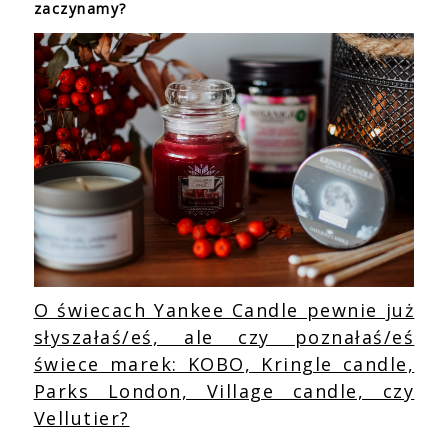
zaczynamy?
O świecach Yankee Candle pewnie już
słyszałaś/eś, ale czy poznałaś/eś
świece marek: KOBO, Kringle candle,
Parks London, Village candle, czy
Vellutier?