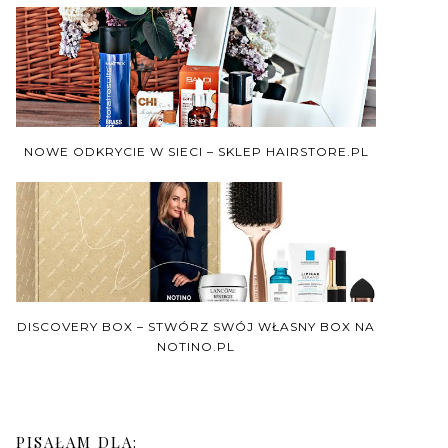
NOWE ODKRYCIE W SIECI – SKLEP HAIRSTORE.PL
DISCOVERY BOX – STWÓRZ SWÓJ WŁASNY BOX NA
NOTINO.PL
PISAŁAM DLA: