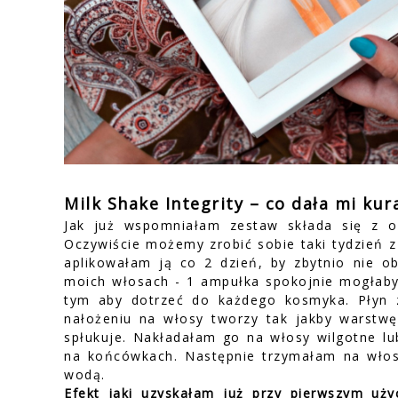
Milk Shake Integrity – co dała mi kur
Jak już wspomniałam zestaw składa się z o
Oczywiście możemy zrobić sobie taki tydzień z
aplikowałam ją co 2 dzień, by zbytnio nie o
moich włosach - 1 ampułka spokojnie mogłaby 
tym aby dotrzeć do każdego kosmyka. Płyn z
nałożeniu na włosy tworzy tak jakby warstwę
spłukuje. Nakładałam go na włosy wilgotne lub
na końcówkach. Następnie trzymałam na włosa
wodą.
Efekt jaki uzyskałam już przy pierwszym uży