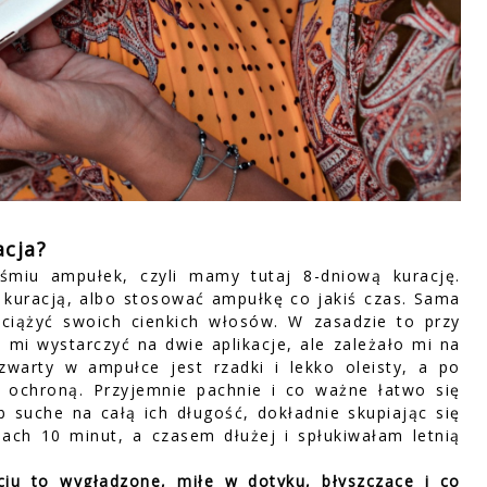
acja?
śmiu ampułek, czyli mamy tutaj 8-dniową kurację.
 kuracją, albo stosować ampułkę co jakiś czas. Sama
bciążyć swoich cienkich włosów. W zasadzie to przy
mi wystarczyć na dwie aplikacje, ale zależało mi na
warty w ampułce jest rzadki i lekko oleisty, a po
 ochroną. Przyjemnie pachnie i co ważne łatwo się
 suche na całą ich długość, dokładnie skupiając się
ch 10 minut, a czasem dłużej i spłukiwałam letnią
ciu to wygładzone, miłe w dotyku, błyszczące i co