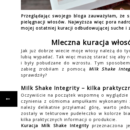
Przeglądając swojego bloga zauważyłam, że s
pielęgnacji włosów. Najwyższa więc pora nadrob
mojej ostatniej kuracji odbudowującej suche i 
Mleczna kuracja włos
Jak już dobrze wiecie moje włosy należą do tyc
lubią wypadać. Tak więc muszę starać się aby 
i były pobudzane do wzrostu. Tym sposobem r
zabieg zrobiłam z pomocą
Milk Shake Integ
sprawdziły?
Milk Shake Integrity – kilka praktycz
Oczywiście na początek wspomnę o wyglądzie 
czynienia z ośmioma ampułkami wykonanymi z 
należy delikatnie przyłamać górę, warto jed
zostały w tekturowe pudełeczko w kolorze bi
kilka praktycznych informacji o produkcie.
Kuracja Milk Shake Integrity
przeznaczona je