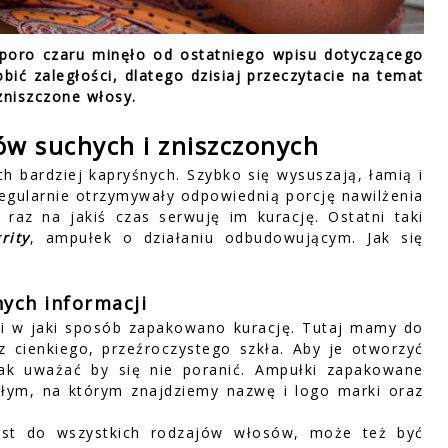
poro czaru minęło od ostatniego wpisu dotyczącego
ić zaległości, dlatego dzisiaj przeczytacie na temat
zniszczone włosy.
ów suchych i zniszczonych
h bardziej kapryśnych. Szybko się wysuszają, łamią i
regularnie otrzymywały odpowiednią porcję nawilżenia
az na jakiś czas serwuję im kurację. Ostatni taki
rity
, ampułek o działaniu odbudowującym. Jak się
nych informacji
i w jaki sposób zapakowano kurację. Tutaj mamy do
cienkiego, przeźroczystego szkła. Aby je otworzyć
nak uważać by się nie poranić. Ampułki zapakowane
ałym, na którym znajdziemy nazwę i logo marki oraz
st do wszystkich rodzajów włosów, może też być