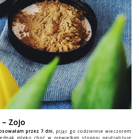
 – Zojo
stosowałam przez 7 dni
, pijąc go codziennie wieczorem
ednak mleko choć w niewielkim stopniu neutralizuje