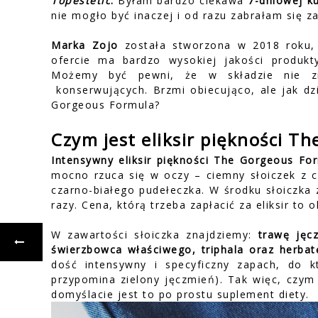
Topestetic
.
Byłam bardzo ciekawa
7-dniowej k
nie mogło być inaczej i od razu zabrałam się za
Marka Zojo
została stworzona w 2018 roku,
ofercie ma bardzo wysokiej jakości produkty
Możemy być pewni, że w składzie nie zna
konserwujących. Brzmi obiecująco, ale jak dzi
Gorgeous Formula?
Czym jest eliksir piękności T
Intensywny eliksir piękności The Gorgeous Fo
mocno rzuca się w oczy – ciemny słoiczek z 
czarno-białego pudełeczka. W środku słoiczka 
razy. Cena, którą trzeba zapłacić za eliksir to o
W zawartości słoiczka znajdziemy:
trawę jęc
świerzbowca właściwego, triphala oraz herba
dość intensywny i specyficzny zapach, do 
przypomina zielony jęczmień). Tak więc, czym 
domyślacie jest to po prostu suplement diety.