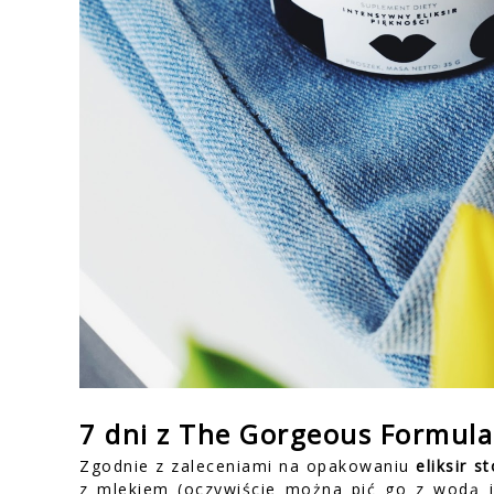
7 dni z The Gorgeous Formula
Zgodnie z zaleceniami na opakowaniu
eliksir 
z mlekiem (oczywiście można pić go z wodą j