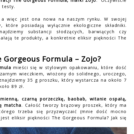
uracji The Gorgeous Formula, marki Zojo
.
Oczywiście
 testy.
 a więc jest ona nowa na naszym rynku. W swojej
, które posiadają wyłącznie ekologiczne składniki.
jdziemy substancji słodzących, barwiących czy
ałają te produkty, a konkretnie eliksir piękności The
he Gorgeous Formula – Zojo?
rmula
mieści się w stylowym opakowaniu, które dość
czarnym wieczkiem, włożony do solidnego, uroczego,
znajdziemy 35 g proszku, który wystarcza na około 7
koło 89 zł.
zmienną, czarną porzeczkę, baobab, witanie ospałą,
tę matcha
. Całość tworzy brązowy proszek, który ma
którego trzeba się przyzwyczaić (mnie dość mocno
jest
eliksir piękności The Gorgeous Formula? Jak się