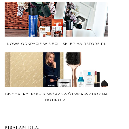
NOWE ODKRYCIE W SIECI – SKLEP HAIRSTORE.PL
DISCOVERY BOX – STWÓRZ SWÓJ WŁASNY BOX NA
NOTINO.PL
PISAŁAM DLA: