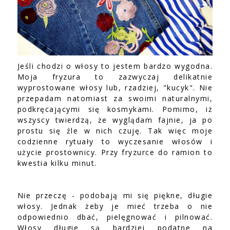
Jeśli chodzi o włosy to jestem bardzo wygodna.
Moja fryzura to zazwyczaj delikatnie
wyprostowane włosy lub, rzadziej, "kucyk". Nie
przepadam natomiast za swoimi naturalnymi,
podkręcającymi się kosmykami. Pomimo, iż
wszyscy twierdzą, że wyglądam fajnie, ja po
prostu się źle w nich czuję. Tak więc moje
codzienne rytuały to wyczesanie włosów i
użycie prostownicy. Przy fryzurce do ramion to
kwestia kilku minut.
Nie przeczę - podobają mi się piękne, długie
włosy. Jednak żeby je mieć trzeba o nie
odpowiednio dbać, pielęgnować i pilnować.
Włosy długie są bardziej podatne na