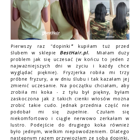
Pierwszy raz "dopinki
"
kupiłam tuż przed
ślubem w sklepie
BestHair.pl
.
Miałam duży
problem jak się uczesać (w końcu to jeden z
najważniejszych dni w życiu i każdy chce
wyglądać pięknie). Fryzjerka robiła mi trzy
próbne fryzury, a w dniu ślubu i tak kazałam jej
zmienić uczesanie. Na początku chciałam, aby
zrobiła mi koka - z tyłu był piękny, byłam
zaskoczona jak z takich cienki włosów można
zrobić takie cudo. Jednak przednia część nie
podobał mi się zupełnie. Czułam się
niekomfortowo i ciągle nerwowo zerkałam w
lustro. Podejście do drugiego koka również
było jednym, wielkim niepowodzeniem. Dlatego
następnym razem przywiozłam ze sobą dopinki,